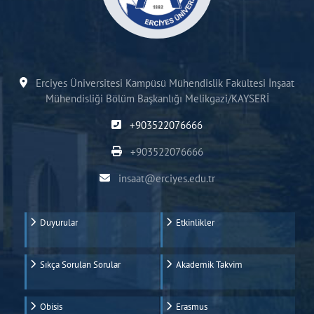
Erciyes Üniversitesi Kampüsü Mühendislik Fakültesi İnşaat
Mühendisliği Bölüm Başkanlığı Melikgazi/KAYSERİ
+903522076666
+903522076666
insaat@erciyes.edu.tr
Duyurular
Etkinlikler
Sıkça Sorulan Sorular
Akademik Takvim
Obisis
Erasmus