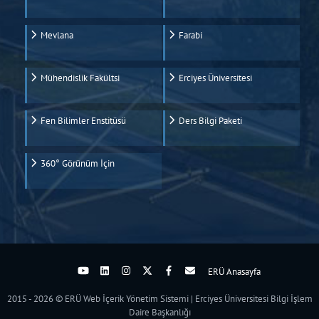
Mevlana
Farabi
Mühendislik Fakültsi
Erciyes Üniversitesi
Fen Bilimler Enstitüsü
Ders Bilgi Paketi
360° Görünüm İçin
ERÜ Anasayfa
2015 - 2026 © ERÜ Web İçerik Yönetim Sistemi | Erciyes Üniversitesi Bilgi İşlem
Daire Başkanlığı