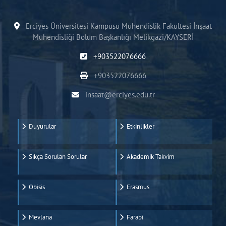
Erciyes Üniversitesi Kampüsü Mühendislik Fakültesi İnşaat
Mühendisliği Bölüm Başkanlığı Melikgazi/KAYSERİ
+903522076666
+903522076666
insaat@erciyes.edu.tr
Duyurular
Etkinlikler
Sıkça Sorulan Sorular
Akademik Takvim
Obisis
Erasmus
Mevlana
Farabi