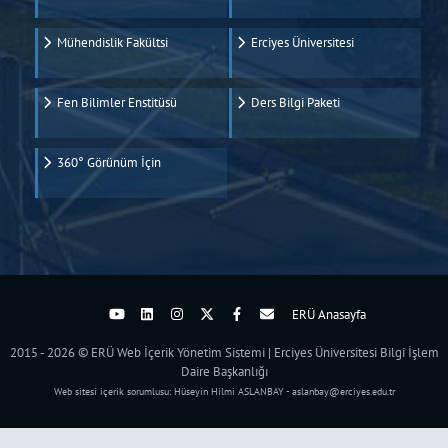
Mühendislik Fakültsi
Erciyes Üniversitesi
Fen Bilimler Enstitüsü
Ders Bilgi Paketi
360° Görünüm İçin
ERÜ Anasayfa
2015 - 2026 © ERÜ Web İçerik Yönetim Sistemi | Erciyes Üniversitesi Bilgi İşlem
Daire Başkanlığı
Web sitesi içerik sorumlusu: Hüseyin Hilmi ASLANBAY - aslanbay@erciyes.edu.tr