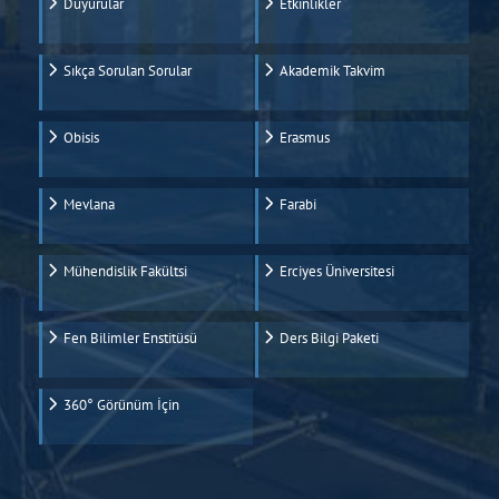
Duyurular
Etkinlikler
Sıkça Sorulan Sorular
Akademik Takvim
Obisis
Erasmus
Mevlana
Farabi
Mühendislik Fakültsi
Erciyes Üniversitesi
Fen Bilimler Enstitüsü
Ders Bilgi Paketi
360° Görünüm İçin