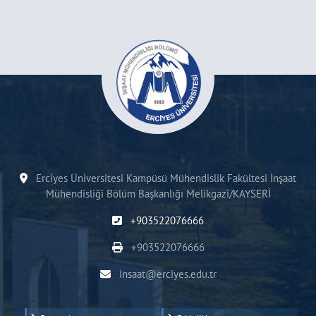
Erciyes Üniversitesi Kampüsü Mühendislik Fakültesi İnşaat
Mühendisliği Bölüm Başkanlığı Melikgazi/KAYSERİ
+903522076666
+903522076666
insaat@erciyes.edu.tr